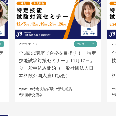
2023.11.17
20
ス
プレスリリース
定
全5回の講座で合格を目指す！「特定
り
技能試験対策セミナー」11月17日よ
技
雇
り一般申込み開始（一般社団法人日
本料飲外国人雇用協会）
#jfbfe
#特定技能試験
#活動報告
#j
#支援者交流会
#