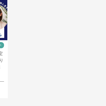
ス
定
り
本