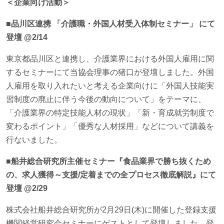
＜企業向け活動＞
■品川区連携 「介護職・外国人材受入体制セミナー」 にて
登壇 @2/14
東京都品川区と連携し、介護業界における外国人雇用に関
するセミナーにて当協会理事の猪口が登壇しました。外国
人雇用を取り入れたいと考える企業向けに「外国人技能実
習制度の廃止に伴う今後の動向について」をテーマに、
「介護業界の特定技能人材の現状」「新・育成就労制度で
変わるポイント」「優秀な人材採用」などについて講義を
行ないました。
■船井総合研究所主催セミナー『食品業界で勝ち抜くため
の、求人獲得～支援/定着までの全プロセス徹底解説』にて
登壇 @2/29
株式会社船井総合研究所が2月29日(木)に開催した登録支援
機関経営研究会セミナーにゲストとして登壇しました。登