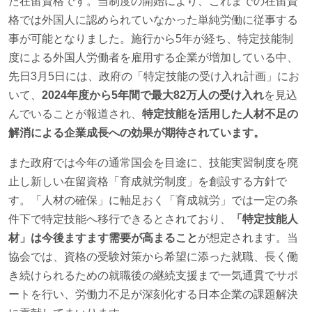
た在留資格です。当制度の開始により、これまでの在留資
格では外国人に認められていなかった単純労働に従事する
事が可能となりました。施行から5年が経ち、特定技能制
度による外国人労働者を雇用する企業が増加している中、
先日3月5日には、政府の「特定技能の受け入れ計画」にお
いて、
2024年度から5年間で最大82万人の受け入れ
を見込
んでいることが報道され、
特定技能を活用した人材不足の
解消による企業成長への効果が期待されています。
また政府では今年の通常国会を目途に、技能実習制度を廃
止し新しい在留資格「育成就労制度」を創設する方針で
す。「人材の確保」に軸足おく「育成就労」では一定の条
件下で特定技能へ移行できるとされており、
「特定技能人
材」は今後ますます需要が高まること
が想定されます。当
協会では、資格の受験対策から希望に添った就職、長く働
き続けられるための就職後の継続支援まで一気通貫でサポ
ートを行い、労働力不足が深刻化する日本企業の課題解決